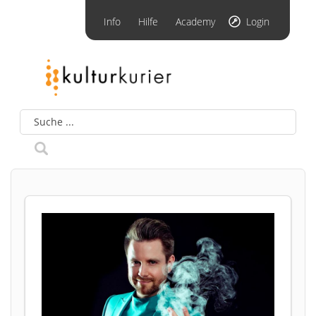
Info
Hilfe
Academy
Login