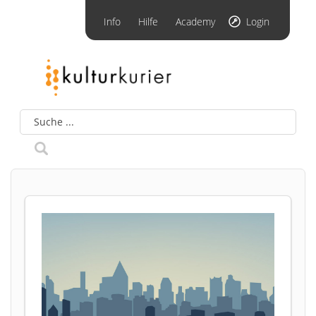
Info
Hilfe
Academy
Login