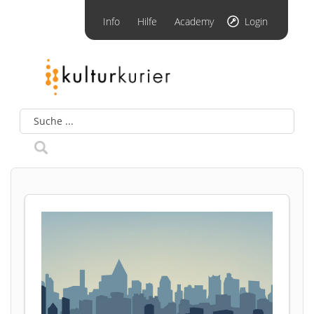
Info
Hilfe
Academy
Login