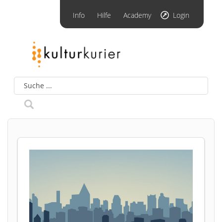
Info
Hilfe
Academy
Login