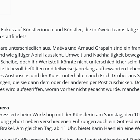
okus auf Künstlerinnen und Künstler, die in Zweierteams tätig si
 stattfindet?
rpaare unterschiedlich aus. Maëva und Arnaud Grapain sind ein fr
nd wie giftiger Abfall aussieht. Umwelt und Nachhaltigkeit bewege
 Scheibe, doch ihr Werkstoff könnte nicht unterschiedlicher sein
Die liebevoll befüllten und teilweise jahrelang aufbewahrten Lebe
s Austauschs und der Kunst unterhalten auch Erich Gruber aus
ungen, die sie dann dem oder der anderen per Post zuschicken. Do
s wird aufgegriffen, woran vorher nicht gedacht wurde, manche Z
mera
ressierte beim Workshop mit der Künstlerin am Samstag, den 10.
lung gehört neben verschiedenen Führungen auch ein Gottesdie
rakel. Am gleichen Tag, ab 11 Uhr, bietet Karin Haenlein eine We
erium für Wissenschaft und Kultur, den Landschaftsverband Stad