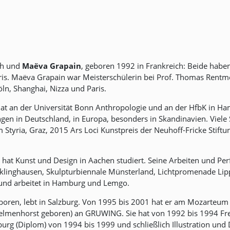
ch und
Maëva Grapain
, geboren 1992 in Frankreich: Beide haben 
ris. Maëva Grapain war Meisterschülerin bei Prof. Thomas Rentm
ln, Shanghai, Nizza und Paris.
hat an der Universität Bonn Anthropologie und an der HfbK in Hamb
ngen in Deutschland, in Europa, besonders in Skandinavien. Viel
 Styria, Graz, 2015 Ars Loci Kunstpreis der Neuhoff-Fricke Stift
 hat Kunst und Design in Aachen studiert. Seine Arbeiten und Pe
ecklinghausen, Skulpturbiennale Münsterland, Lichtpromenade Lip
bt und arbeitet in Hamburg und Lemgo.
boren, lebt in Salzburg. Von 1995 bis 2001 hat er am Mozarteum in
elmenhorst geboren) an GRUWING. Sie hat von 1992 bis 1994 Fre
urg (Diplom) von 1994 bis 1999 und schließlich Illustration un