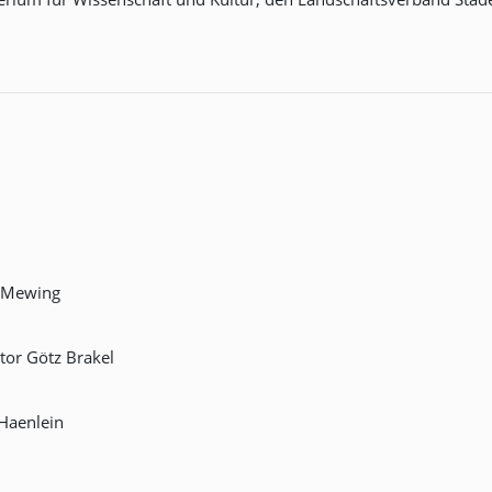
n
e Mewing
or Götz Brakel
 Haenlein