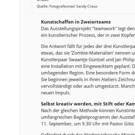
Quelle: Fotografieonair Sandy Craus
Kunstschaffen in Zweierteams
Das Ausstellungsprojekt "teamwork" legt den F
ein künstlerischer Prozess, der in zwei Köpfen
Die Antwort fällt für jedes der drei Künstle
etwas, das sie 'Zombie-Materialien' nennen u
Künstlerpaar Swaantje Güntzel und Jan Philip
eine Installation mit Eingewecktem geplant. 
umliegenden Region. Eine besondere Form de
Sie beginnen jeweils in ihren Ateliers Zeichn
vervollständigt oder auch umgestürzt. Manche
neuen Impuls.
Selbst kreativ werden, mit Stift oder Ka
Nach der gleichen Methode können Kunstinte
umfangreichen Begleitprogramm der Ausstel
11. September, um 9.30 Uhr mit Pastor Götz B
Gefördert durch das Niedersächsische Minist