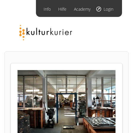
Info
Hilfe
Academy
Login