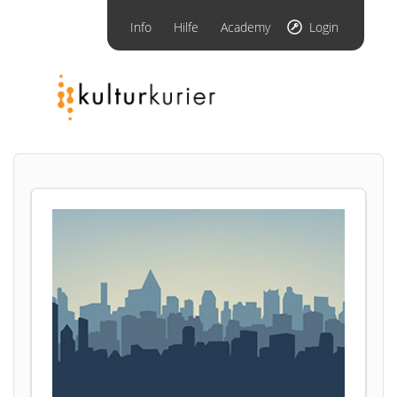
Info
Hilfe
Academy
Login