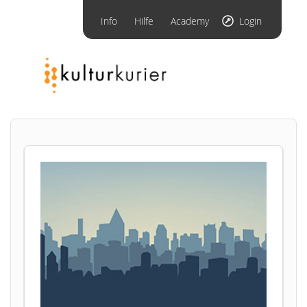
Info
Hilfe
Academy
Login