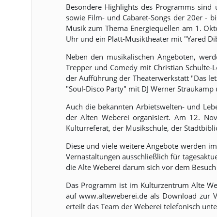
Besondere Highlights des Programms sind 
sowie Film- und Cabaret-Songs der 20er - bi
Musik zum Thema Energiequellen am 1. Okto
Uhr und ein Platt-Musiktheater mit "Yared D
Neben den musikalischen Angeboten, werden
Trepper und Comedy mit Christian Schulte-L
der Aufführung der Theaterwerkstatt "Das le
"Soul-Disco Party" mit DJ Werner Straukamp
Auch die bekannten Arbietswelten- und Leb
der Alten Weberei organisiert. Am 12. No
Kulturreferat, der Musikschule, der Stadtbi
Diese und viele weitere Angebote werden im
Vernastaltungen ausschließlich für tagesaktue
die Alte Weberei darum sich vor dem Besuch 
Das Programm ist im Kulturzentrum Alte Webe
auf www.alteweberei.de als Download zur Ve
erteilt das Team der Weberei telefonisch un