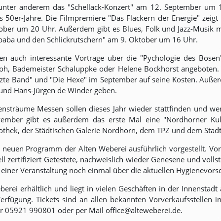
unter anderem das "Schellack-Konzert" am 12. September um 
s 50er-Jahre. Die Filmpremiere "Das Flackern der Energie" zeigt 
ber um 20 Uhr. Außerdem gibt es Blues, Folk und Jazz-Musik m
ibaba und den Schlickrutschern" am 9. Oktober um 16 Uhr.
 auch interessante Vorträge über die "Pychologie des Bösen
oh, Bademeister Schaluppke oder Helene Bockhorst angeboten. W
tzte Band" und "Die Hexe" im September auf seine Kosten. Außer
 und Hans-Jürgen de Winder geben.
ensträume Messen sollen dieses Jahr wieder stattfinden und w
vember gibt es außerdem das erste Mal eine "Nordhorner Ku
bliothek, der Städtischen Galerie Nordhorn, dem TPZ und dem St
 neuen Programm der Alten Weberei ausführlich vorgestellt. V
ll zertifiziert Getestete, nachweislich wieder Genesene und voll
einer Veranstaltung noch einmal über die aktuellen Hygienevorsc
rei erhältlich und liegt in vielen Geschäften in der Innenstad
rfügung. Tickets sind an allen bekannten Vorverkaufsstellen in
ter 05921 990801 oder per Mail office@alteweberei.de.