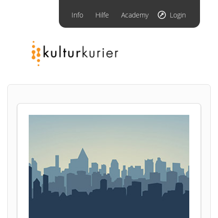
Info
Hilfe
Academy
Login