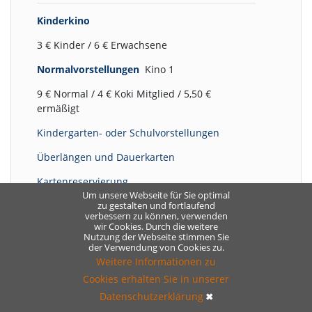
Kinderkino
3 € Kinder / 6 € Erwachsene
Normalvorstellungen
Kino 1
9 € Normal / 4 € Koki Mitglied / 5,50 €
ermäßigt
Kindergarten- oder Schulvorstellungen
Überlängen und Dauerkarten
Kartenreservierung
Um unsere Webseite für Sie optimal
zu gestalten und fortlaufend
verbessern zu können, verwenden
wir Cookies. Durch die weitere
Ermäßigungsanspruch
Nutzung der Webseite stimmen Sie
der Verwendung von Cookies zu.
für Studierende, Arbeitslose,
Weitere Informationen zu
Rentner*innen und Menschen mit
Cookies erhalten Sie in unserer
Behinderung.
Datenschutzerklärung
✖
1 € Ermäßigung mit Arbeitnehmer-