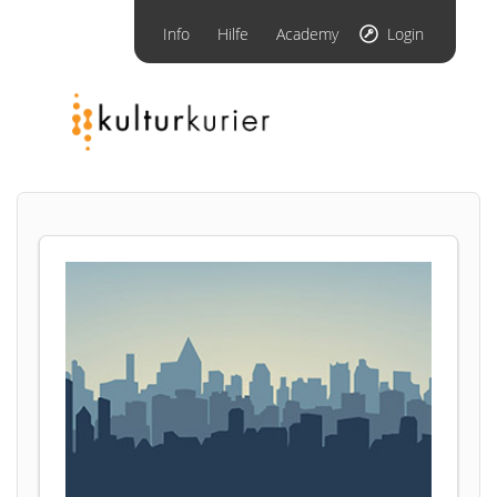
Info
Hilfe
Academy
Login