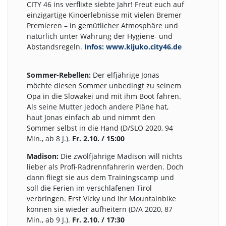
CITY 46 ins verflixte siebte Jahr! Freut euch auf
einzigartige Kinoerlebnisse mit vielen Bremer
Premieren – in gemütlicher Atmosphäre und
natürlich unter Wahrung der Hygiene- und
Abstandsregeln.
Infos: www.kijuko.city46.de
Sommer-Rebellen:
Der elfjährige Jonas
möchte diesen Sommer unbedingt zu seinem
Opa in die Slowakei und mit ihm Boot fahren.
Als seine Mutter jedoch andere Pläne hat,
haut Jonas einfach ab und nimmt den
Sommer selbst in die Hand (D/SLO 2020, 94
Min., ab 8 J.).
Fr. 2.10. / 15:00
Madison:
Die zwölfjährige Madison will nichts
lieber als Profi-Radrennfahrerin werden. Doch
dann fliegt sie aus dem Trainingscamp und
soll die Ferien im verschlafenen Tirol
verbringen. Erst Vicky und ihr Mountainbike
können sie wieder aufheitern (D/A 2020, 87
Min., ab 9 J.).
Fr. 2.10. / 17:30