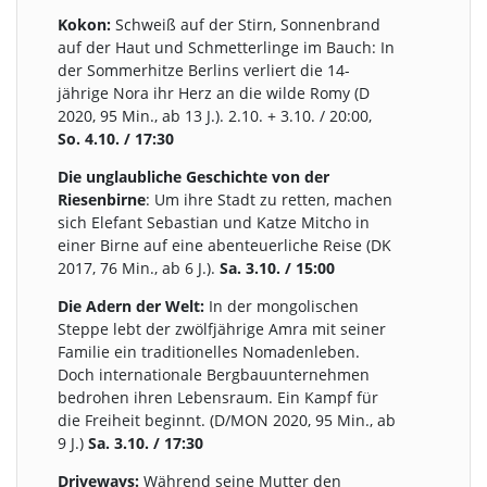
Kokon:
Schweiß auf der Stirn, Sonnenbrand
auf der Haut und Schmetterlinge im Bauch: In
der Sommerhitze Berlins verliert die 14-
jährige Nora ihr Herz an die wilde Romy (D
2020, 95 Min., ab 13 J.). 2.10. + 3.10. / 20:00,
So. 4.10. / 17:30
Die unglaubliche Geschichte von der
Riesenbirne
: Um ihre Stadt zu retten, machen
sich Elefant Sebastian und Katze Mitcho in
einer Birne auf eine abenteuerliche Reise (DK
2017, 76 Min., ab 6 J.).
Sa. 3.10. / 15:00
Die Adern der Welt:
In der mongolischen
Steppe lebt der zwölfjährige Amra mit seiner
Familie ein traditionelles Nomadenleben.
Doch internationale Bergbauunternehmen
bedrohen ihren Lebensraum. Ein Kampf für
die Freiheit beginnt. (D/MON 2020, 95 Min., ab
9 J.)
Sa. 3.10. / 17:30
Driveways:
Während seine Mutter den