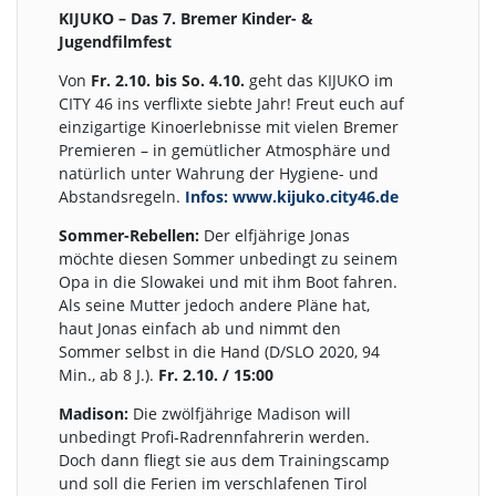
KIJUKO – Das 7. Bremer Kinder- &
Jugendfilmfest
Von
Fr. 2.10. bis So. 4.10.
geht das KIJUKO im
CITY 46 ins verflixte siebte Jahr! Freut euch auf
einzigartige Kinoerlebnisse mit vielen Bremer
Premieren – in gemütlicher Atmosphäre und
natürlich unter Wahrung der Hygiene- und
Abstandsregeln.
Infos: www.kijuko.city46.de
Sommer-Rebellen:
Der elfjährige Jonas
möchte diesen Sommer unbedingt zu seinem
Opa in die Slowakei und mit ihm Boot fahren.
Als seine Mutter jedoch andere Pläne hat,
haut Jonas einfach ab und nimmt den
Sommer selbst in die Hand (D/SLO 2020, 94
Min., ab 8 J.).
Fr. 2.10. / 15:00
Madison:
Die zwölfjährige Madison will
unbedingt Profi-Radrennfahrerin werden.
Doch dann fliegt sie aus dem Trainingscamp
und soll die Ferien im verschlafenen Tirol