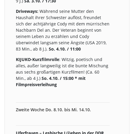
9 J.)
Sa. 3.10. / 17:30
Driveways:
Während seine Mutter den
Haushalt ihrer Schwester auflöst, freundet
sich der achtjährige Cody mit dem mürrischen
Nachbarn Del an. Der Veteran beginnt von
seinem Leben zu erzählen und Cody
überwindet langsam seine Ängste (USA 2019,
83 Min., ab 8 J.).
So. 4.10. / 11:00
KIJUKO-Kurzfilmrolle
: Witzig, poetisch und
alles, außer langweilig ist die bunte Mischung
aus sechs großartigen Kurzfilmen! (Ca. 60
Min., ab 4 J.)
So. 4.10. / 15:00 * mit
Filmpreisverleihung
Zweite Woche Do. 8.10. bis Mi. 14.10.
Uferfrauen – Lesbische L(i)eben in der DDR