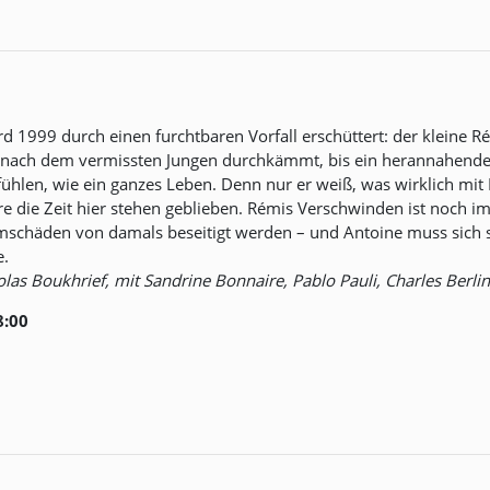
rd 1999 durch einen furchtbaren Vorfall erschüttert: der kleine 
 nach dem vermissten Jungen durchkämmt, bis ein herannahende
ühlen, wie ein ganzes Leben. Denn nur er weiß, was wirklich mit R
äre die Zeit hier stehen geblieben. Rémis Verschwinden ist noch 
urmschäden von damals beseitigt werden – und Antoine muss sich s
e.
icolas Boukhrief, mit Sandrine Bonnaire, Pablo Pauli, Charles Berl
8:00