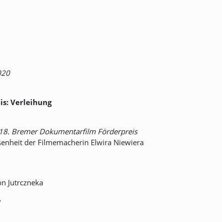
020
is: Verleihung
18. Bremer Dokumentarfilm Förderpreis
senheit der Filmemacherin Elwira Niewiera
on Jutrczneka