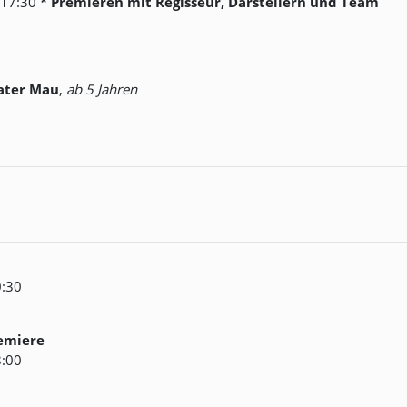
/ 17:30
* Premieren mit Regisseur, Darstellern und Team
ater Mau
,
ab 5 Jahren
0:30
remiere
8:00