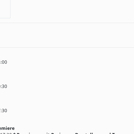
8:00
0:30
7:30
remiere