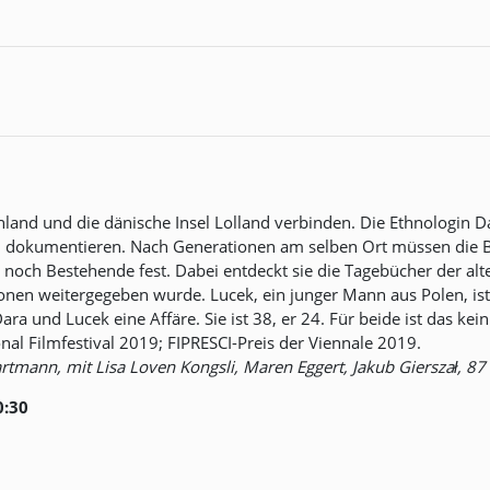
land und die dänische Insel Lolland verbinden. Die Ethnologin Da
sel dokumentieren. Nach Generationen am selben Ort müssen die
s noch Bestehende fest. Dabei entdeckt sie die Tagebücher der alt
onen weitergegeben wurde. Lucek, ein junger Mann aus Polen, ist 
Dara und Lucek eine Affäre. Sie ist 38, er 24. Für beide ist das k
nal Filmfestival 2019; FIPRESCI-Preis der Viennale 2019.
mann, mit Lisa Loven Kongsli, Maren Eggert, Jakub Gierszał, 87 M
0:30