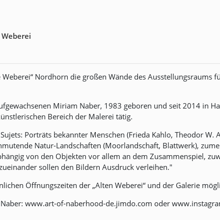
n Weberei
lte Weberei“ Nordhorn die großen Wände des Ausstellungsraums fü
aufgewachsenen Miriam Naber, 1983 geboren und seit 2014 in Ham
ünstlerischen Bereich der Malerei tätig.
 Sujets: Porträts bekannter Menschen (Frieda Kahlo, Theodor W. A
t anmutende Natur-Landschaften (Moorlandschaft, Blattwerk), zumei
bhängig von den Objekten vor allem an dem Zusammenspiel, zu
 zueinander sollen den Bildern Ausdruck verleihen."
nlichen Öffnungszeiten der „Alten Weberei“ und der Galerie mögl
m Naber: www.art-of-naberhood-de.jimdo.com oder www.instagra