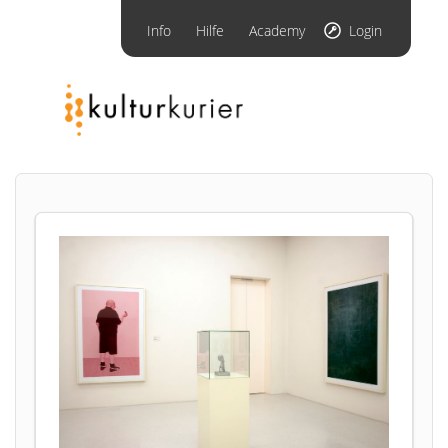
Info
Hilfe
Academy
Login