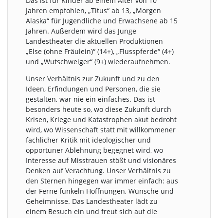
Das ist für Kinder ab einem Alter von 10
Jahren empfohlen, „Titus“ ab 13, „Morgen
Alaska“ für Jugendliche und Erwachsene ab 15
Jahren. Außerdem wird das Junge
Landestheater die aktuellen Produktionen
„Else (ohne Fräulein)“ (14+), „Flusspferde“ (4+)
und „Wutschweiger“ (9+) wiederaufnehmen.
Unser Verhältnis zur Zukunft und zu den
Ideen, Erfindungen und Personen, die sie
gestalten, war nie ein einfaches. Das ist
besonders heute so, wo diese Zukunft durch
Krisen, Kriege und Katastrophen akut bedroht
wird, wo Wissenschaft statt mit willkommener
fachlicher Kritik mit ideologischer und
opportuner Ablehnung begegnet wird, wo
Interesse auf Misstrauen stößt und visionäres
Denken auf Verachtung. Unser Verhältnis zu
den Sternen hingegen war immer einfach: aus
der Ferne funkeln Hoffnungen, Wünsche und
Geheimnisse. Das Landestheater lädt zu
einem Besuch ein und freut sich auf die