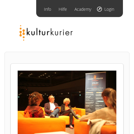
Info
Hilfe
Academy
Login