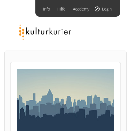
Info
Hilfe
Academy
Login