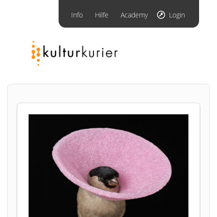
Info
Hilfe
Academy
Login