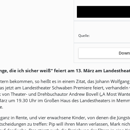
Quelle:
Down
inge, die ich sicher weiß“ feiert am 13. März am Landesth
Eltern bekommen, so heißt es in einem Zitat, das Johann Wolfgan
das jetzt am Landestheater Schwaben Premiere feiert, verhandeln 
ck von Theater- und Drehbuchautor Andrew Bovell („A Most Wanted
März um 19.30 Uhr im Großen Haus des Landestheaters in Memmin
e.
 ganz in Rente, und vier erwachsene Kinder, von denen die Jüngste 
ntscheidungen zu treffen: Pip will ihren Mann verlassen, Mark nic