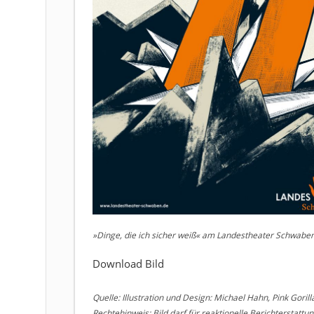
»Dinge, die ich sicher weiß« am Landestheater Schwabe
Download Bild
Quelle: Illustration und Design: Michael Hahn, Pink Goril
Rechtehinweis: Bild darf für reaktionelle Berichterstattu