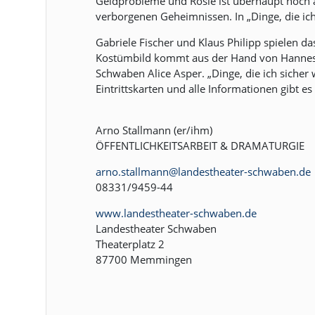
Geldprobleme und Rosie ist überhaupt noch auf
verborgenen Geheimnissen. In „Dinge, die ic
Gabriele Fischer und Klaus Philipp spielen d
Kostümbild kommt aus der Hand von Hannes N
Schwaben Alice Asper. „Dinge, die ich siche
Eintrittskarten und alle Informationen gibt 
Arno Stallmann (er/ihm)
ÖFFENTLICHKEITSARBEIT & DRAMATURGIE
arno.stallmann@landestheater-schwaben.de
08331/9459-44
www.landestheater-schwaben.de
Landestheater Schwaben
Theaterplatz 2
87700 Memmingen