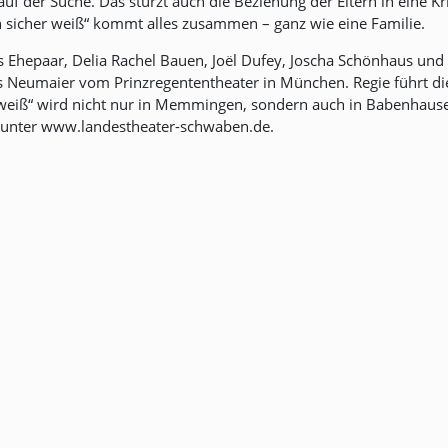
 der Suche. Das stürzt auch die Beziehung der Eltern in eine Kris
h sicher weiß“ kommt alles zusammen – ganz wie eine Familie.
as Ehepaar, Delia Rachel Bauen, Joël Dufey, Joscha Schönhaus und
eumaier vom Prinzregententheater in München. Regie führt die
r weiß“ wird nicht nur in Memmingen, sondern auch in Babenhaus
es unter www.landestheater-schwaben.de.