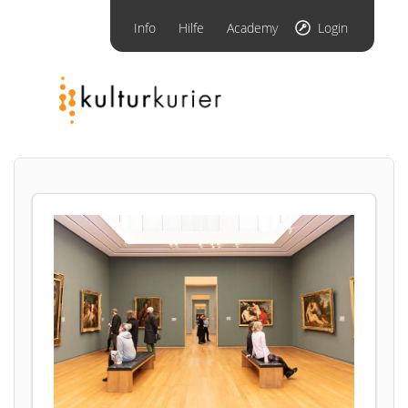
Info
Hilfe
Academy
Login