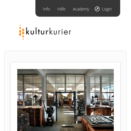
Info
Hilfe
Academy
Login