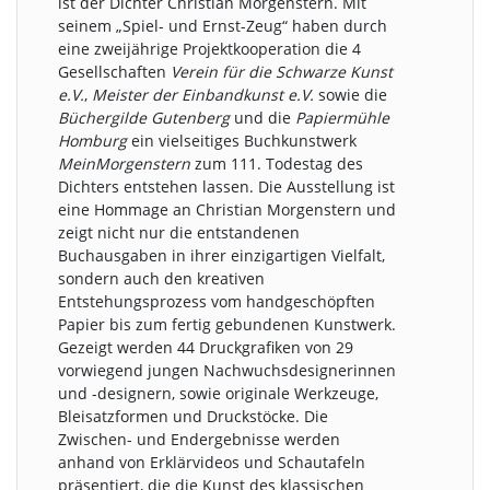
ist der Dichter Christian Morgenstern. Mit
seinem „Spiel- und Ernst-Zeug“ haben durch
eine zweijährige Projektkooperation die 4
Gesellschaften
Verein für die Schwarze Kunst
e.V.
,
Meister der Einbandkunst e.V.
sowie die
Büchergilde Gutenberg
und die
Papiermühle
Homburg
ein vielseitiges Buchkunstwerk
MeinMorgenstern
zum 111. Todestag des
Dichters entstehen lassen. Die Ausstellung ist
eine Hommage an Christian Morgenstern und
zeigt nicht nur die entstandenen
Buchausgaben in ihrer einzigartigen Vielfalt,
sondern auch den kreativen
Entstehungsprozess vom handgeschöpften
Papier bis zum fertig gebundenen Kunstwerk.
Gezeigt werden 44 Druckgrafiken von 29
vorwiegend jungen Nachwuchsdesignerinnen
und -designern, sowie originale Werkzeuge,
Bleisatzformen und Druckstöcke. Die
Zwischen- und Endergebnisse werden
anhand von Erklärvideos und Schautafeln
präsentiert, die die Kunst des klassischen