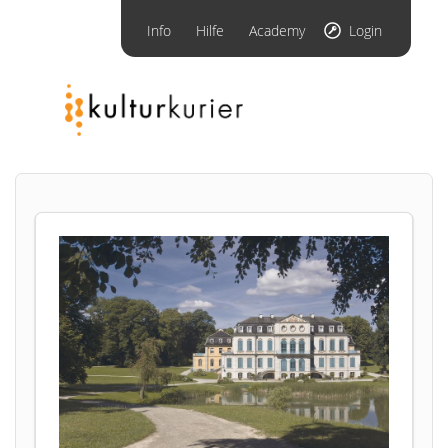
Info
Hilfe
Academy
Login