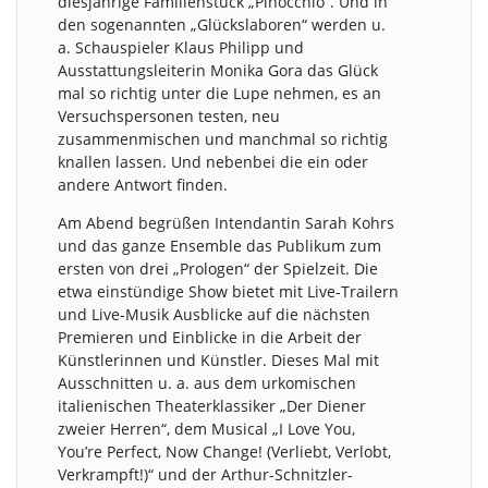
diesjährige Familienstück „Pinocchio“. Und in
den sogenannten „Glückslaboren“ werden u.
a. Schauspieler Klaus Philipp und
Ausstattungsleiterin Monika Gora das Glück
mal so richtig unter die Lupe nehmen, es an
Versuchspersonen testen, neu
zusammenmischen und manchmal so richtig
knallen lassen. Und nebenbei die ein oder
andere Antwort finden.
Am Abend begrüßen Intendantin Sarah Kohrs
und das ganze Ensemble das Publikum zum
ersten von drei „Prologen“ der Spielzeit. Die
etwa einstündige Show bietet mit Live-Trailern
und Live-Musik Ausblicke auf die nächsten
Premieren und Einblicke in die Arbeit der
Künstlerinnen und Künstler. Dieses Mal mit
Ausschnitten u. a. aus dem urkomischen
italienischen Theaterklassiker „Der Diener
zweier Herren“, dem Musical „I Love You,
You’re Perfect, Now Change! (Verliebt, Verlobt,
Verkrampft!)“ und der Arthur-Schnitzler-