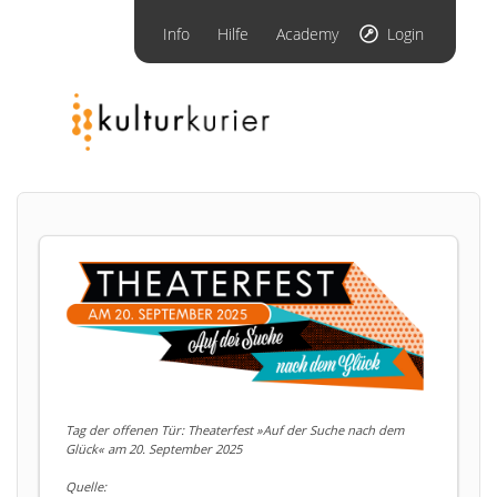
Info
Hilfe
Academy
Login
Tag der offenen Tür: Theaterfest »Auf der Suche nach dem
Glück« am 20. September 2025
Quelle: