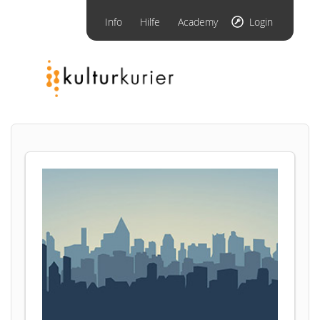
Info
Hilfe
Academy
Login