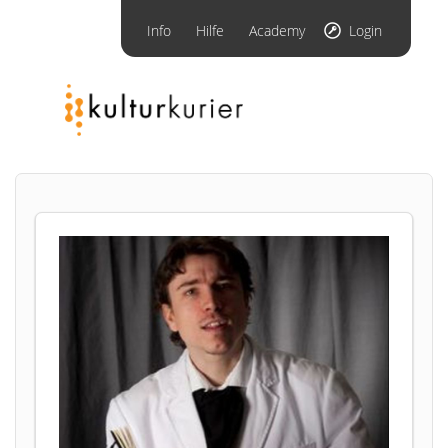
Info
Hilfe
Academy
Login