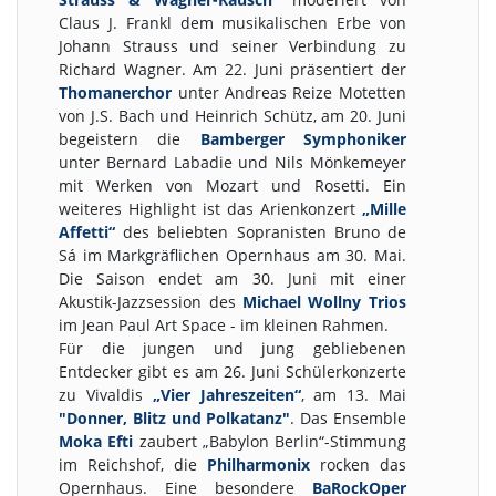
Claus J. Frankl dem musikalischen Erbe von
Johann Strauss und seiner Verbindung zu
Richard Wagner. Am 22. Juni präsentiert der
Thomanerchor
unter Andreas Reize Motetten
von J.S. Bach und Heinrich Schütz, am 20. Juni
begeistern die
Bamberger Symphoniker
unter Bernard Labadie und Nils Mönkemeyer
mit Werken von Mozart und Rosetti. Ein
weiteres Highlight ist das Arienkonzert
„Mille
Affetti“
des beliebten Sopranisten Bruno de
Sá im Markgräflichen Opernhaus am 30. Mai.
Die Saison endet am 30. Juni mit einer
Akustik-Jazzsession des
Michael Wollny Trios
im Jean Paul Art Space - im kleinen Rahmen.
Für die jungen und jung gebliebenen
Entdecker gibt es am 26. Juni Schülerkonzerte
zu Vivaldis
„Vier Jahreszeiten“
, am 13. Mai
"Donner, Blitz und Polkatanz"
. Das Ensemble
Moka Efti
zaubert „Babylon Berlin“-Stimmung
im Reichshof, die
Philharmonix
rocken das
Opernhaus. Eine besondere
BaRockOper