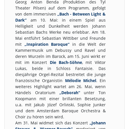
Georg Anton Benda (Produktion des Tyl
Theater Pilsen) auf dem Programm, gefolgt
von dem immersiven
„Bach - Between Light &
Dark“
am 10. Mai: in einem Spiel aus
Helligkeit und Dunkelheit werden Johann
Sebastian Bachs Werke neu erlebbar. Am 18.
Mai entführt Sebastian Wittiber und Freunde
mit
„Inspiration Baroque“
in die Welt der
Kammermusik um Debussy und Ravel und
deren Wurzeln im Barock, am 15. Juni wirkt er
mit im Konzert
Die Bach-Söhne
, mit Viktor
Lukas, beide in Schloss Fantaisie. Das
diesjährige Orgel-Rezital bestreitet die junge
französische Organistin
Mélodie Michel
. Ein
weiteres Highlight wartet am 26. Mai, wenn
Händels Oratorium
„Deborah“
unter Ton
Koopmann mit einer brillanten Besetzung,
u.a. mit Jakub Józef Orliński, Sophie Junker
und dem Amsterdam Baroque Orchestra &
Choir zu hören sein wird.
Am 31. Mai widmet sich das Konzert
„Johann
Strauss & Wagner-Rausch“
moderiert von