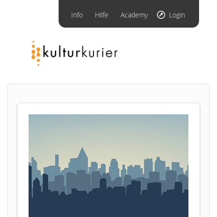
Info
Hilfe
Academy
Login