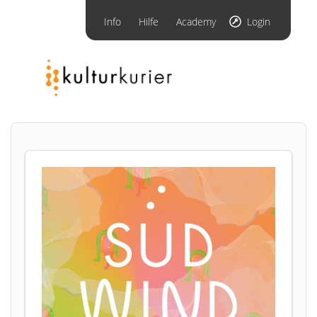
Info
Hilfe
Academy
Login