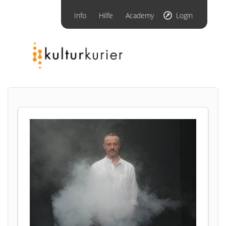
Info
Hilfe
Academy
Login