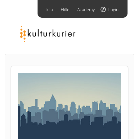
Info
Hilfe
Academy
Login