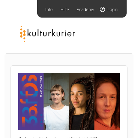
Info
Hilfe
Academy
Login