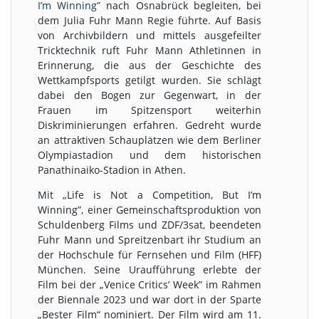
I’m Winning”
nach Osnabrück begleiten, bei
dem Julia Fuhr Mann Regie führte. Auf Basis
von Archivbildern und mittels ausgefeilter
Tricktechnik ruft Fuhr Mann Athletinnen in
Erinnerung, die aus der Geschichte des
Wettkampfsports getilgt wurden. Sie schlägt
dabei den Bogen zur Gegenwart, in der
Frauen im Spitzensport weiterhin
Diskriminierungen erfahren. Gedreht wurde
an attraktiven Schauplätzen wie dem Berliner
Olympiastadion und dem historischen
Panathinaiko-Stadion in Athen.
Mit „Life is Not a Competition, But I’m
Winning”, einer Gemeinschaftsproduktion von
Schuldenberg Films und ZDF/3sat, beendeten
Fuhr Mann und Spreitzenbart ihr Studium an
der Hochschule für Fernsehen und Film (HFF)
München. Seine Uraufführung erlebte der
Film bei der „Venice Critics’ Week” im Rahmen
der Biennale 2023 und war dort in der Sparte
„Bester Film“ nominiert. Der Film wird am 11.