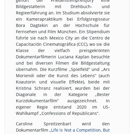
gehört der Friedensfilmpreisjury eine
Bildgestalterin mit Drehbuch- und
Regieerfahrung an. Im Studium absolvierte sie
ein Kamerapraktikum bei Erfolgsregisseur
Bora Dagtekin an der Hochschule für
Fernsehen und Film München. Ein Stipendium
führte sie nach Mexico City an die Centro de
Capacitación Cinematográfica (CCC), wo sie die
Klasse der vielfach preisgekrönten
Dokumentarfilmerin Luciana Kaplan besuchte
und bei diversen Filmen die Bildgestaltung
übernahm. Die Kurzfilme „Spielfeld” und „Ars
Moriendi oder die Kunst des Lebens” (auch
Koautorin und visuelle Effekte), beide mit
Kristina Schranz realisiert, wurden bei der
Diagonale in der Kategorie „Bester
Kurzdokumentarfilm” ausgezeichnet. In
eigener Regie entstand 2020 im US-
Wahlkampf „Confessions of Republicans“.
Caroline Spreitzenbart wird den
Dokumentarfilm
„Life is Not a Competition, But