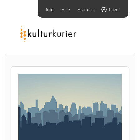
Info
Hilfe
Academy
Login