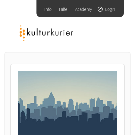
Info
Hilfe
Academy
Login