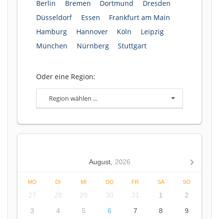
Berlin
Bremen
Dortmund
Dresden
Düsseldorf
Essen
Frankfurt am Main
Hamburg
Hannover
Köln
Leipzig
München
Nürnberg
Stuttgart
Oder eine Region:
Region wählen ...
August,
2026
MO
DI
MI
DO
FR
SA
SO
27
28
29
30
31
1
2
3
4
5
6
7
8
9